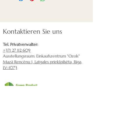
das sich auf dem Höhepunkt
der Beliebtheit und Nachfrage
befindet. Unsere Paneele
werden in Handarbeit
Kontaktieren Sie uns
hergestellt. Sie können die
Naht selbst von 3-5 mm
Tel. Privatverwalter:
anpassen.
+371 27 112 609
Die Rückseite des Paneels
Ausstellungsraum: Einkaufszentrum "Ozols"
besteht aus hochwertigem,
Mazā Rencēnu 1, Latgales priekšpilsēta, Riga,
LV-1073
feuchtigkeitsbeständigem MDF
und widersteht Feuchtigkeit
auch außerhalb des
Duschbereichs im Badezimmer.
Die Vorderseite besteht aus
hochwertigem Naturfurnier,
Schreiben Sie uns eine E-Mail:
das Ihrem Interieur Ruhe und
nordeca@inbox.lv
Naturverbundenheit verleiht.
Lieferung
Die Front ist mit einem