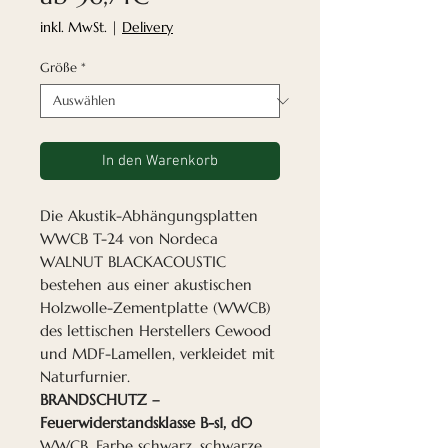
Preis
inkl. MwSt.
|
Delivery
Größe
*
In den Warenkorb
Die Akustik-Abhängungsplatten
WWCB T-24 von Nordeca
WALNUT BLACKACOUSTIC
bestehen aus einer akustischen
Holzwolle-Zementplatte (WWCB)
des lettischen Herstellers Cewood
und MDF-Lamellen, verkleidet mit
Naturfurnier.
BRANDSCHUTZ –
Feuerwiderstandsklasse B-s1, d0
WWCB, Farbe schwarz, schwarze