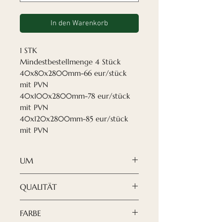
In den Warenkorb
1 STK
Mindestbestellmenge 4 Stück
40x80x2800mm-66 eur/stück
mit PVN
40x100x2800mm-78 eur/stück
mit PVN
40x120x2800mm-85 eur/stück
mit PVN
UM
Unsere Holztrennwände von
QUALITÄT
Nordeca wurden speziell für
Sie von Hand entworfen, damit
Das Furnier ist eine dünne
FARBE
Sie Ihren Raum in Zonen
Scheibe echter europäischer