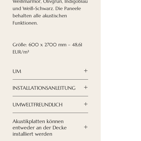
Weißmarmor, Olivgrün, Indigoblau
und Weiß-Schwarz. Die Paneele
behalten alle akustischen
Funktionen.
Größe: 600 x 2700 mm – 48,61
EUR/m²
UM
Nordeca Akustikpaneele
sind
INSTALLATIONSANLEITUNG
eine moderne und elegante
Lösung, wenn es darum geht,
ANLEITUNG HIER
UMWELTFREUNDLICH
ein Design zu kreieren, das
HERUNTERLADEN
Ihren Vorstellungen entspricht.
Wir versuchen, auf unsere
Akustikplatten können
Mit unseren neuen PVC-
Umwelt zu achten. Sowohl für
entweder an der Decke
Folienplatten können Sie ein
die Zusammensetzung der
installiert werden
völlig neues und modernes
Paneele als auch für unsere