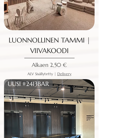
LUONNOLLINEN TAMMI |
VIIVAKOODI
Alehinta
Alkaen
2,50 €
ALV Sisällytetty
|
Delivery
UUSI #2413BAR