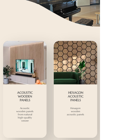
ACOUSTIC
HEXAGON
WOODEN
ACOUSTIC
PANELS
PANELS
Acoustic
Hexagon
wooden panels
wooden
from natural
acoustic panels
high-quality
veneer