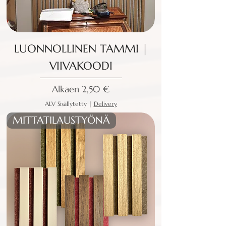
LUONNOLLINEN TAMMI |
VIIVAKOODI
Alehinta
Alkaen
2,50 €
ALV Sisällytetty
|
Delivery
MITTATILAUSTYÖNÄ