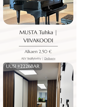
MUSTA Tuhka |
VIIVAKOODI
Alehinta
Alkaen
2,50 €
ALV Sisällytetty
|
Delivery
UUSI #2226BAR