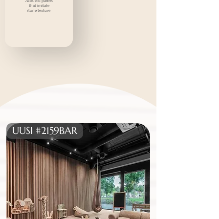
Acoustic panels
that imitate
stone texture
UUSI #2159BAR