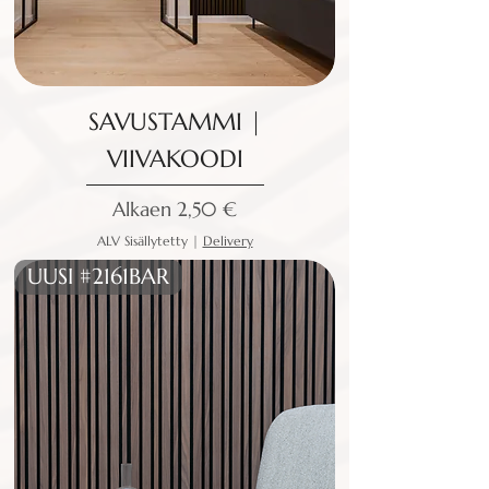
SAVUSTAMMI |
VIIVAKOODI
Alehinta
Alkaen
2,50 €
ALV Sisällytetty
|
Delivery
UUSI #2161BAR