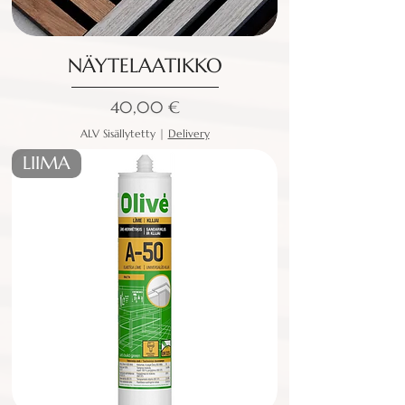
NÄYTELAATIKKO
Hinta
40,00 €
ALV Sisällytetty
|
Delivery
LIIMA