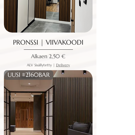
PRONSSI | VIIVAKOODI
Alehinta
Alkaen
2,50 €
ALV Sisällytetty
|
Delivery
UUSI #2160BAR