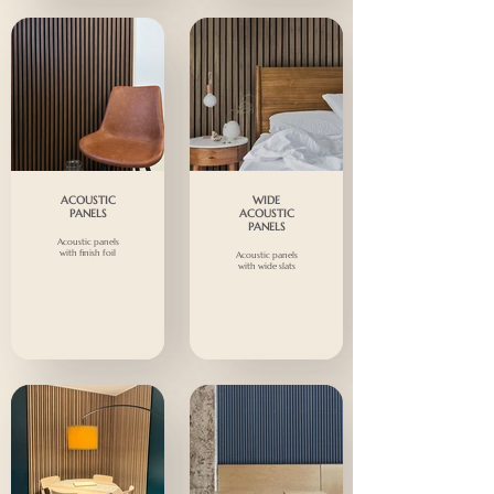
ACOUSTIC
WIDE
PANELS
ACOUSTIC
PANELS
Acoustic panels
with finish foil
Acoustic panels
with wide slats