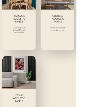
BARCODE
COLORED
ACOUSTIC
ACOUSTIC
PANELS
PANELS
Acoustic panels
Our new colored
with different
acoustic panels
lath widths
STONE
ACOUSTIC
PANELS