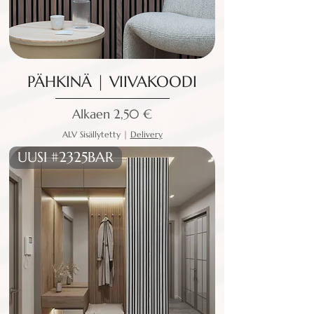
PÄHKINÄ | VIIVAKOODI
Alehinta
Alkaen
2,50 €
ALV Sisällytetty
|
Delivery
UUSI #2325BAR