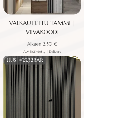
VALKAUTETTU TAMMI |
VIIVAKOODI
Alehinta
Alkaen
2,50 €
ALV Sisällytetty
|
Delivery
UUSI #2232BAR