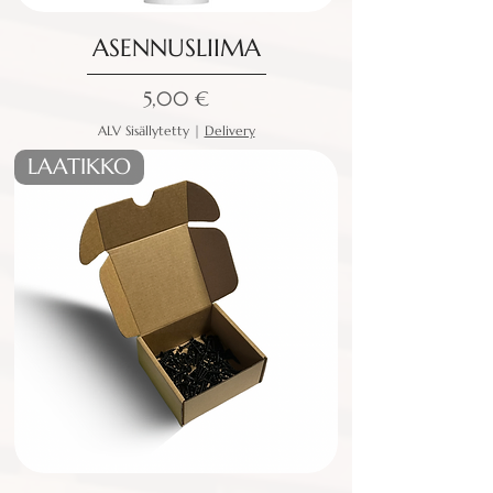
ASENNUSLIIMA
Hinta
5,00 €
ALV Sisällytetty
|
Delivery
LAATIKKO