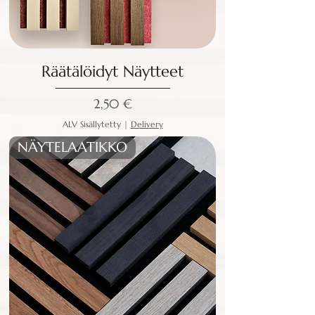
Räätälöidyt Näytteet
Hinta
2,50 €
ALV Sisällytetty
|
Delivery
NÄYTELAATIKKO