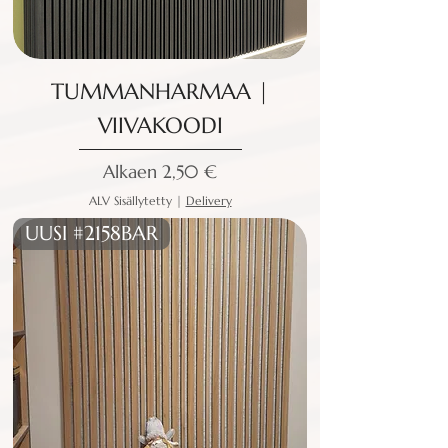
TUMMANHARMAA |
VIIVAKOODI
Alehinta
Alkaen
2,50 €
ALV Sisällytetty
|
Delivery
UUSI #2158BAR